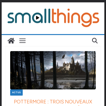
Passer
au
contenu
ACTUS
POTTERMORE : TROIS NOUVEAUX