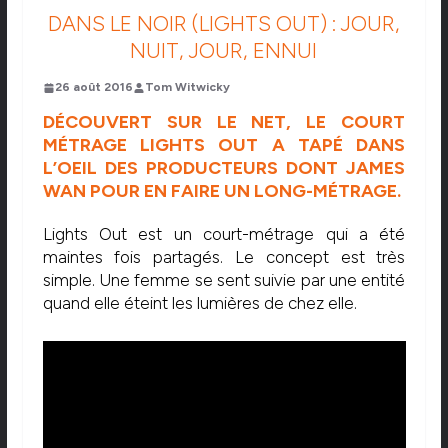
DANS LE NOIR (LIGHTS OUT) : JOUR,
NUIT, JOUR, ENNUI
26 août 2016
Tom Witwicky
DÉCOUVERT SUR LE NET, LE COURT
MÉTRAGE LIGHTS OUT A TAPÉ DANS
L’OEIL DES PRODUCTEURS DONT JAMES
WAN POUR EN FAIRE UN LONG-MÉTRAGE.
Lights Out est un court-métrage qui a été
maintes fois partagés. Le concept est très
simple. Une femme se sent suivie par une entité
quand elle éteint les lumières de chez elle.