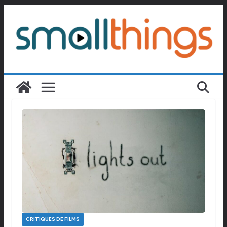
Passer
au
contenu
CRITIQUES DE FILMS