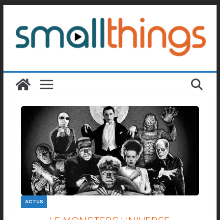
Passer
au
contenu
ACTUS