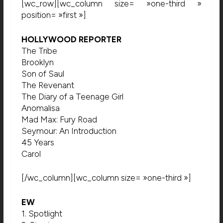
[wc_row][wc_column size= »one-third »
position= »first »]
HOLLYWOOD REPORTER
The Tribe
Brooklyn
Son of Saul
The Revenant
The Diary of a Teenage Girl
Anomalisa
Mad Max: Fury Road
Seymour: An Introduction
45 Years
Carol
[/wc_column][wc_column size= »one-third »]
EW
1. Spotlight