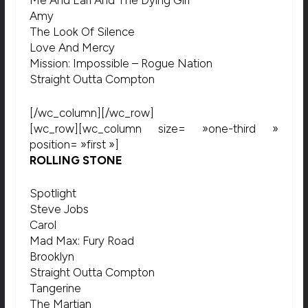
Me And Earl And The Dying Girl
Amy
The Look Of Silence
Love And Mercy
Mission: Impossible – Rogue Nation
Straight Outta Compton
[/wc_column][/wc_row]
[wc_row][wc_column size= »one-third »
position= »first »]
ROLLING STONE
Spotlight
Steve Jobs
Carol
Mad Max: Fury Road
Brooklyn
Straight Outta Compton
Tangerine
The Martian