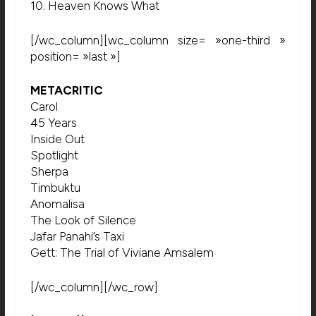
10. Heaven Knows What
[/wc_column][wc_column size= »one-third »
position= »last »]
METACRITIC
Carol
45 Years
Inside Out
Spotlight
Sherpa
Timbuktu
Anomalisa
The Look of Silence
Jafar Panahi’s Taxi
Gett: The Trial of Viviane Amsalem
[/wc_column][/wc_row]