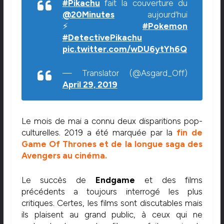
#Pikachu
fait la couverture du
@20Minutes
aujourd'hui
⚡
#Pokemon
#DetectivePikachu
pic.twitter.com/wDU6ytYh6Q
— Translator (@Asgard_Off)
April 29, 2019
Le mois de mai a connu deux disparitions pop-
culturelles. 2019 a été marquée par la
fin de
Game Of Thrones et de la longue saga des
Avengers au cinéma.
Le succès de
Endgame
et des films
précédents a toujours interrogé les plus
critiques. Certes, les films sont discutables mais
ils plaisent au grand public, à ceux qui ne