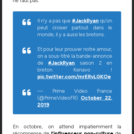
ne faut pas.
Il n’y a pas que
#JackRyan
qu’on
peut croiser partout dans le
monde, il y a aussi les bretons.
Et pour leur prouver notre amour,
on a sous-titré la bande-annonce
de
#JackRyan
saison 2 en
breton. Kenavo !
pic.twitter.com/mrERvLGKOe
— Prime Video France
(@PrimeVideoFR)
October 22,
2019
En octobre, on attend impatiemment la
récompense de
l’influenceur pop-culture
de