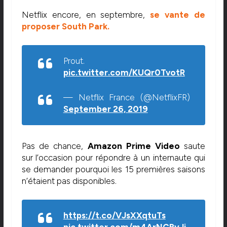
Netflix encore, en septembre,
se vante de
proposer South Park.
Prout.
pic.twitter.com/KUQr0TvotR
— Netflix France (@NetflixFR)
September 26, 2019
Pas de chance,
Amazon Prime
Video
saute
sur l’occasion pour répondre à un internaute qui
se demander pourquoi les 15 premières saisons
n’étaient pas disponibles.
https://t.co/VJsXXqtuTs