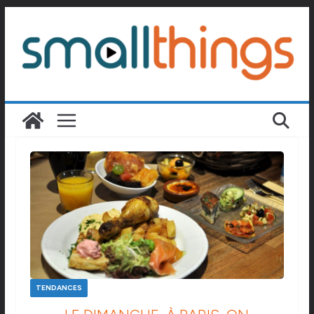
Passer
au
contenu
TENDANCES