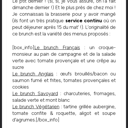
Le ptit dernier ! (si, si, je vous assure, on l’a fait
dimanche dernier !) Et le plus près de chez moi !
Je connaissais la brasserie pour y avoir mangé
(ils font un très pratique
service continu
où on
peut déjeuner après 15 du mat’ !). L’originalité de
ce brunch est la variété des menus proposés :
[box_info]
Le brunch Français
: un croque-
monsieur au pain de campagne et de la salade
verte avec tomate provençale et une crêpe au
sucre
Le brunch Anglais
: œufs brouillés/bacon ou
saumon fumé et frites, tomates provençales et
cookies
Le brunch Savoyard
: charcuteries, fromages,
salade verte et mont blanc
Le
brunch Végétarien
: tartine grillée aubergine,
tomate confite & roquette, aligot et soupe
d’agrumes.[/box_info]