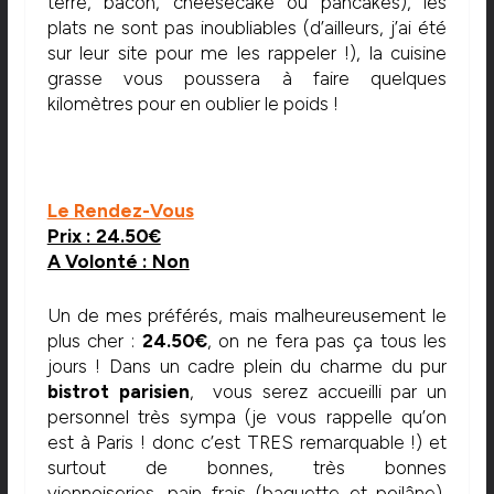
terre, bacon, cheesecake ou pancakes), les
plats ne sont pas inoubliables (d’ailleurs, j’ai été
sur leur site pour me les rappeler !), la cuisine
grasse vous poussera à faire quelques
kilomètres pour en oublier le poids !
Le Rendez-Vous
Prix : 24.50€
A Volonté : Non
Un de mes préférés, mais malheureusement le
plus cher :
24.50€
, on ne fera pas ça tous les
jours ! Dans un cadre plein du charme du pur
bistrot parisien
, vous serez accueilli par un
personnel très sympa (je vous rappelle qu’on
est à Paris ! donc c’est TRES remarquable !) et
surtout de bonnes, très bonnes
viennoiseries, pain frais (baguette et poilâne),