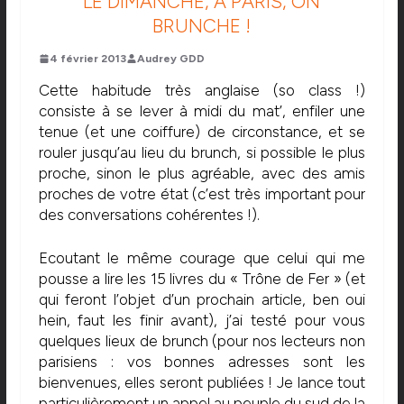
LE DIMANCHE, À PARIS, ON
BRUNCHE !
4 février 2013
Audrey GDD
Cette habitude très anglaise (so class !)
consiste à se lever à midi du mat’, enfiler une
tenue (et une coiffure) de circonstance, et se
rouler jusqu’au lieu du brunch, si possible le plus
proche, sinon le plus agréable, avec des amis
proches de votre état (c’est très important pour
des conversations cohérentes !).
Ecoutant le même courage que celui qui me
pousse a lire les 15 livres du « Trône de Fer » (et
qui feront l’objet d’un prochain article, ben oui
hein, faut les finir avant), j’ai testé pour vous
quelques lieux de brunch (pour nos lecteurs non
parisiens : vos bonnes adresses sont les
bienvenues, elles seront publiées ! Je lance tout
particulièrement un appel au peuple du sud de la