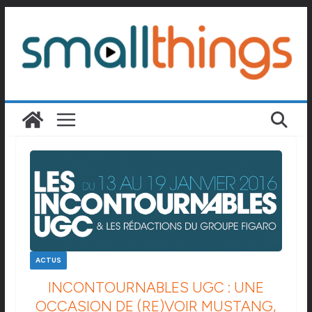
Passer
au
contenu
ACTUS
INCONTOURNABLES UGC : UNE
OCCASION DE (RE)VOIR MUSTANG,