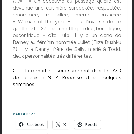
(…)
« . « On découvre au passage qu’elle est
devenue une cuisinière surbookée, respectée,
renommée, médaillée, même consacrée
« Woman of the year ». Tout l’inverse de ce
qu’elle est à 27 ans : une fille perdue, bordélique,
excentrique » cite Lulla. IL y a un clone de
Barney au féminin nommée Juliet (Eliza Dushku
?). Il y a Danny, frère de Sally, marié à Todd,
deux personnalités très différentes.
Ce pilote mort-né sera sûrement dans le DVD
de la saison 9 ? Réponse dans quelques
semaines.
PARTAGER :
Facebook
X
Reddit