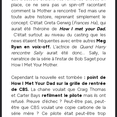
place, ce ne sera pas un spin-off racontant
comment la Mother a rencontré Ted mais une
toute autre histoire, reprenant simplement le
concept. C’était Greta Gerwig (
Frances Ha
), qui
aurait été l’héroïne de
How I met your Dad.
C’était surtout au niveau du casting que les
news étaient fréquentes avec entre autres
Meg
Ryan
en voix-off.
L’actrice de
Quand Harry
rencontre Sally
aurait été donc… Sally, la
narratrice de la série à l’instar de Bob Saget pour
How I Met Your Mother.
Cependant la nouvelle est tombée
: point de
How I Met Your Dad sur la grille de rentrée
de CBS.
La chaine voulait que C
raig Thomas
et Carter Bays
refilment le pilote
mais ils ont
refusé. Preuve d’échec ? Peut-être pas, peut-
être que CBS voulait une copie carbone de la
série mère ? Ce pilote était peut-être trop