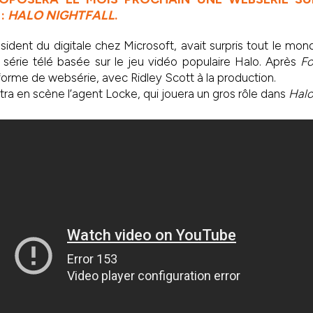
 :
HALO NIGHTFALL
.
ident du digitale chez Microsoft, avait surpris tout le mon
série télé basée sur le jeu vidéo populaire Halo. Après
Fo
forme de websérie, avec Ridley Scott à la production.
ra en scène l’agent Locke, qui jouera un gros rôle dans
Halo