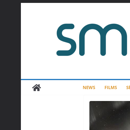
Passer
au
contenu
NEWS
FILMS
S