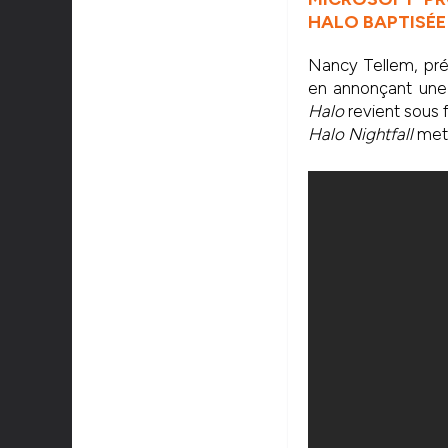
HALO BAPTISÉE
Nancy Tellem, prés
en annonçant une 
Halo
revient sous 
Halo Nightfall
mett