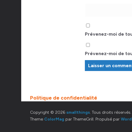
Prévenez-moi de tou
Prévenez-moi de tous
Politique de confidentialité
Copyright © 2026
smallthings
. Tous droits réservés.
Theme
ColorMag
par ThemeGrill. Propulsé par
Word