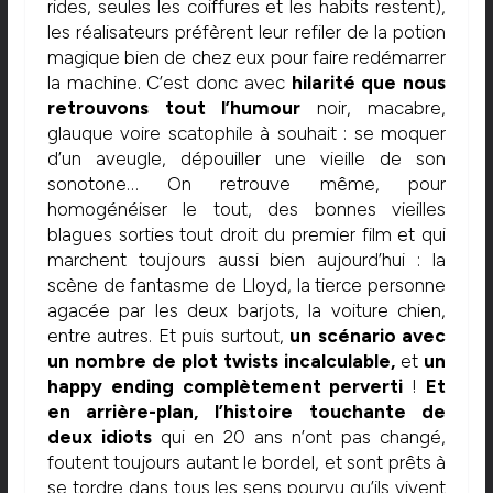
rides, seules les coiffures et les habits restent),
les réalisateurs préfèrent leur refiler de la potion
magique bien de chez eux pour faire redémarrer
la machine. C’est donc avec
hilarité que nous
retrouvons tout l’humour
noir, macabre,
glauque voire scatophile à souhait : se moquer
d’un aveugle, dépouiller une vieille de son
sonotone… On retrouve même, pour
homogénéiser le tout, des bonnes vieilles
blagues sorties tout droit du premier film et qui
marchent toujours aussi bien aujourd’hui : la
scène de fantasme de Lloyd, la tierce personne
agacée par les deux barjots, la voiture chien,
entre autres. Et puis surtout,
un scénario avec
un nombre de plot twists incalculable,
et
un
happy ending complètement perverti
!
Et
en arrière-plan, l’histoire touchante de
deux idiots
qui en 20 ans n’ont pas changé,
foutent toujours autant le bordel, et sont prêts à
se tordre dans tous les sens pourvu qu’ils vivent