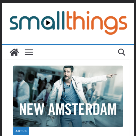
Passer
au
contenu
ACTUS