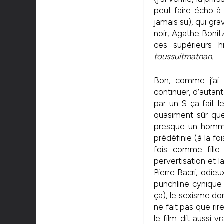
peut faire écho à 
jamais su), qui gr
noir, Agathe Bonit
ces supérieurs h
toussuitmatnan.
Bon, comme j’ai 
continuer, d’autan
par un S ça fait 
quasiment sûr que
presque un homma
prédéfinie (à la fo
fois comme fille
pervertisation et 
Pierre Bacri, odieu
punchline cynique
ça), le sexisme do
ne fait pas que ri
le film dit aussi 