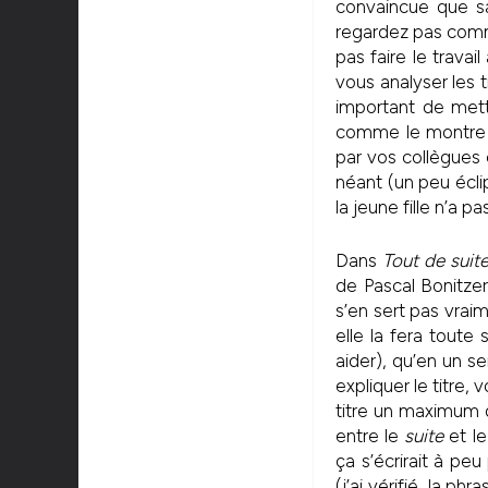
convaincue que sa
regardez pas comme 
pas faire le trava
vous analyser les 
important de mett
comme le montre
par vos collègues 
néant (un peu écli
la jeune fille n’a 
Dans
Tout de suit
de Pascal Bonitzer
s’en sert pas vraime
elle la fera toute 
aider), qu’en un se
expliquer le titre,
titre un maximum da
entre le
suite
et l
ça s’écrirait à p
(j’ai vérifié, la ph