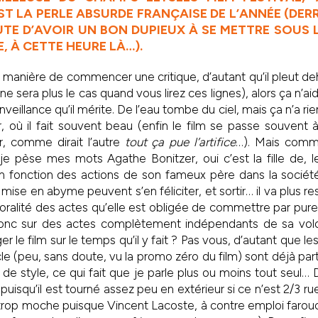
ST LA PERLE ABSURDE FRANÇAISE DE L’ANNÉE (DER
AUTE D’AVOIR UN BON DUPIEUX À SE METTRE SOUS 
, À CETTE HEURE LÀ…).
anière de commencer une critique, d’autant qu’il pleut de
 sera plus le cas quand vous lirez ces lignes), alors ça n’a
nveillance qu’il mérite. De l’eau tombe du ciel, mais ça n’a rie
, où il fait souvent beau (enfin le film se passe souvent à l
r, comme dirait l’autre
tout ça pue l’artifice
…). Mais comme
 pèse mes mots Agathe Bonitzer, oui c’est la fille de, l
 en fonction des actions de son fameux père dans la sociét
 mise en abyme peuvent s’en féliciter, et sortir… il va plus 
oralité des actes qu’elle est obligée de commettre par pur
donc sur des actes complètement indépendants de sa volo
le film sur le temps qu’il y fait ? Pas vous, d’autant que l
cle (peu, sans doute, vu la promo zéro du film) sont déjà par
 de style, ce qui fait que je parle plus ou moins tout seul… 
ité puisqu’il est tourné assez peu en extérieur si ce n’est 2/3 
re trop moche puisque Vincent Lacoste, à contre emploi faro