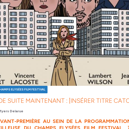
HAMPS ELYSÉES FILM FESTIVAL
E SUITE MAINTENANT : [INSÉRER TITRE CATC
Myers Delarue
AVANT-PREMIÈRE AU SEIN DE LA PROGRAMMATIO
ILLEUSE DU CHAMPS ELYSÉES FILM FESTIVAL,