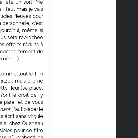
a jeté un sort. Me
il faut mais je vais
ticles fleuves pour
 personnelle, c’est
jourd’hui, même si
vous sera reprochée
s efforts réduits à
 le comportement de
 femme…).
 (comme tout le film
itzer, mais elle ne
tte fleur (sa place,
’ont le droit de l’y
re pareil et de vous
enant
(faut placer le
s’écrit sans virgule
orale, chez Queneau
ibles pour ce titre
essus) : d’abord, ça