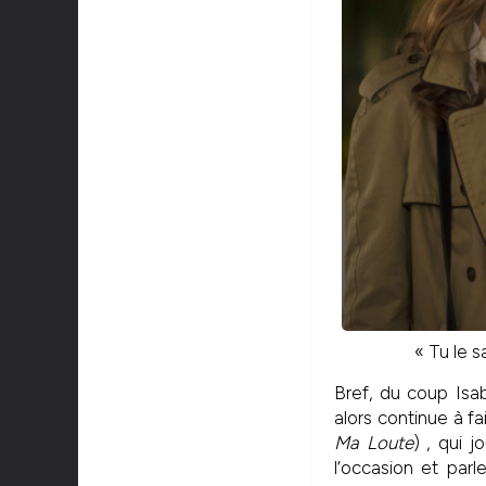
« Tu le 
Bref, du coup Isab
alors continue à f
Ma Loute
) , qui 
l’occasion et par