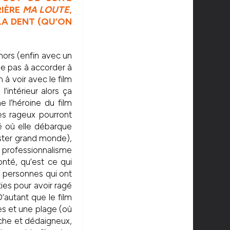
RIÈRE
MA LOUTE
,
LA DENT (QU’ON
hors (enfin avec un
ide pas à accorder à
n à voir avec le film
’intérieur alors ça
 l’héroine du film
es rageux pourront
é où elle débarque
rester grand monde),
e professionnalisme
nté, qu’est ce qui
es personnes qui ont
ties pour avoir ragé
D’autant que le film
rues et une plage (où
uche et dédaigneux,