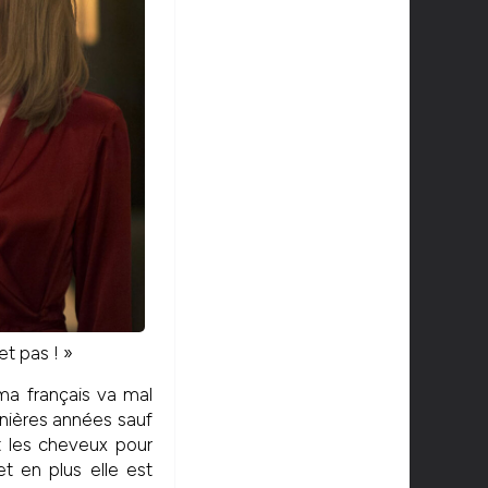
t pas ! »
éma français va mal
rnières années sauf
t les cheveux pour
t en plus elle est