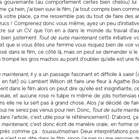
 gouvernante (au comportement certes bien chelou) lui 
ça hein, j’ai bien suivi le film, j’ai tout compris bien comme 
il à votre place, ça me ressemble pas du tout de faire des ar
trucs ! Comprenez donc vous même, ayez un peu d’initiative
re sur un CV que l’on en a dans le monde du travail d’au
 bien justement
Tout de suite maintenant
cette initiative 
et que si vous êtes une femme vous risquez bien de voir vo
psé dans le film, ce côté là, mais on peut se demander si
pas trompé les gros machos au point d’oublier qu’elle est une
e maintenant
, il y a un passage fascinant et difficile à saisir
 en fait) où Lambert Wilson dit faire une fleur à Agathe Bon
nt dans le film alors on peut dire qu’elle est insignifiante, ce
seule, et aucune rose ni tulipe ni même de jolis hortensias n
ns elle ne lui sert pas à grand chose. Alos j’ai décidé de fai
 vous ne serez pas venus pour rien. Donc,
Tout de suite maint
ns l’article, c’est utile pour le référencement). D’abord, ça 
e
maintenant
, c’est donc écrit de manière orale, en forme 
eu près comme ça :
toussuitmatnan.
Deux interprétations poss
rase n’est pas dite dans le film, sinon j’aurais pu me reposer d