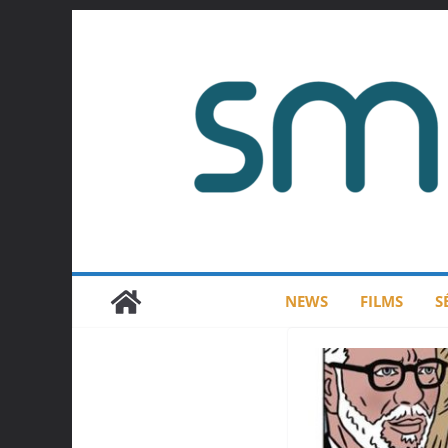
Passer
au
contenu
NEWS
FILMS
S