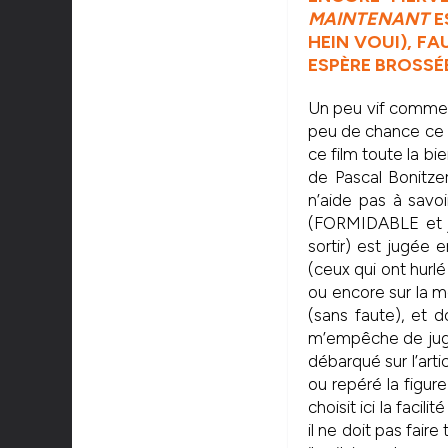
MAINTENANT
E
HEIN VOUI), F
ESPÈRE BROSSÉE
Un peu vif comme m
peu de chance ce ne
ce film toute la bie
de Pascal Bonitzer
n’aide pas à savoi
(FORMIDABLE et je
sortir) est jugée
(ceux qui ont hurlé
ou encore sur la m
(sans faute), et 
m’empêche de juger 
débarqué sur l’arti
ou repéré la figure
choisit ici la facil
il ne doit pas fai