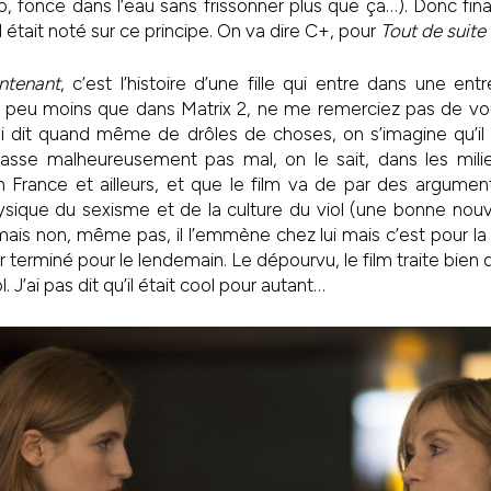
oco, fonce dans l’eau sans frissonner plus que ça…). Donc fin
 il était noté sur ce principe. On va dire C+, pour
Tout de suite
ntenant
, c’est l’histoire d’une fille qui entre dans une en
un peu moins que dans Matrix 2, ne me remerciez pas de vou
 lui dit quand même de drôles de choses, on s’imagine qu’il 
se malheureusement pas mal, on le sait, dans les milie
en France et ailleurs, et que le film va de par des argumen
ique du sexisme et de la culture du viol (une bonne nouvel
ais non, même pas, il l’emmène chez lui mais c’est pour la 
voir terminé pour le lendemain. Le dépourvu, le film traite bie
. J’ai pas dit qu’il était cool pour autant…