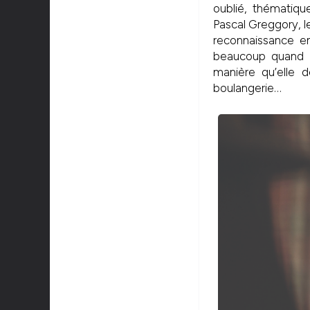
oublié, thématiq
Pascal Greggory, l
reconnaissance en
beaucoup quand I
manière qu’elle
boulangerie…