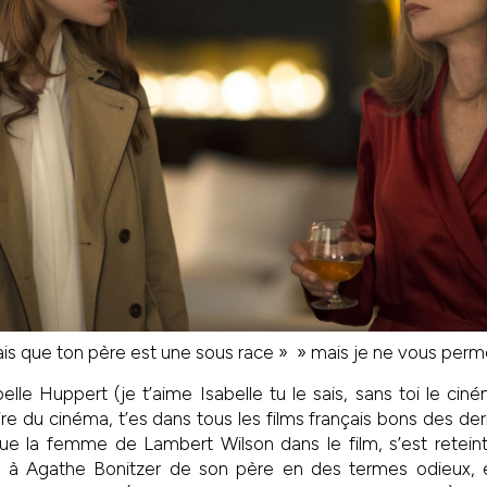
sais que ton père est une sous race » » mais je ne vous perme
elle Huppert (je t’aime Isabelle tu le sais, sans toi le cin
aire du cinéma, t’es dans tous les films français bons des de
joue la femme de Lambert Wilson dans le film, s’est retein
le à Agathe Bonitzer de son père en des termes odieux, e