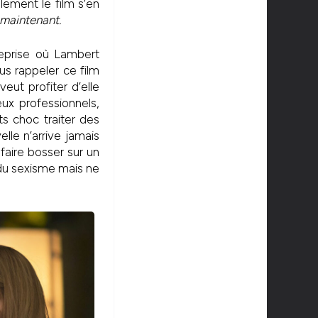
alement le film s’en
 maintenant.
treprise où Lambert
s rappeler ce film
veut profiter d’elle
ux professionnels,
ts choc traiter des
le n’arrive jamais
faire bosser sur un
n du sexisme mais ne