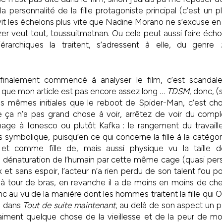
la personnalité de la fille protagoniste principal (c’est un 
avit les échelons plus vite que Nadine Morano ne s’excuse en
zer veut tout, toussuitmatnan. Ou cela peut aussi faire éch
iérarchiques la traitent, s’adressent à elle, du genre
finalement commencé à analyser le film, c’est scandaleu
t que mon article est pas encore assez long …
TDSM
, donc, (
les mêmes initiales que le reboot de Spider-Man, c’est cho
 ça n’a pas grand chose à voir, arrêtez de voir du complo
ge à Ionesco ou plutôt Kafka : le rangement du travaill
is symbolique, puisqu’en ce qui concerne la fille à la catégo
 et comme fille de, mais aussi physique vu la taille d
la dénaturation de l’humain par cette même cage (quasi per
x et sans espoir, l’acteur n’a rien perdu de son talent fou 
 à tour de bras, en revanche il a de moins en moins de ch
nc au vu de la manière dont les hommes traitent la fille qui 
re dans
Tout de suite maintenant
, au delà de son aspect un p
vraiment quelque chose de la vieillesse et de la peur de mo