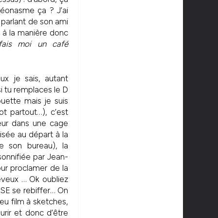
pléonasme ça ? J’ai
 parlant de son ami
o à la manière donc
fais moi un café
x je sais, autant
si tu remplaces le D
uette mais je suis
t partout…), c’est
eur dans une cage
risée au départ à la
e son bureau), la
sonnifiée par Jean-
pour proclamer de la
eveux … Ok oubliez
OSE se rebiffer… On
eu film à sketches,
urir et donc d’être