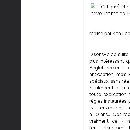
réalisé par Ken Lo
Disons-le de suite,
plus intéressant q
Angletterre en att
anticpation, mais 
spéciaux, sans réali
Seulement là où to
toute explication 
règles instaurées p
car certains ont é
à 10 ans… Ces règ
vraiment ce « m
l’endoctrinement. 