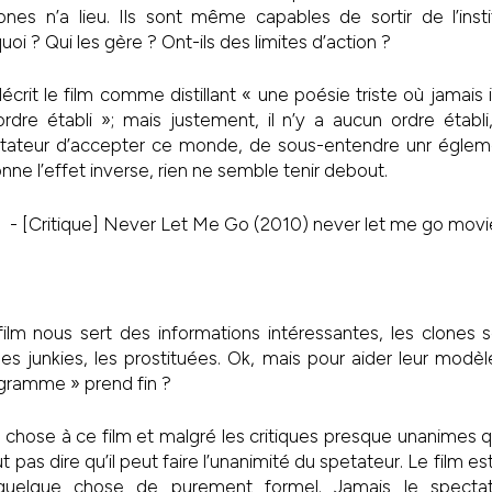
ones n’a lieu. Ils sont même capables de sortir de l’insti
oi ? Qui les gère ? Ont-ils des limites d’action ?
écrit le film comme distillant « une poésie triste où jamais 
’ordre établi »; mais justement, il n’y a aucun ordre établi
ateur d’accepter ce monde, de sous-entendre unr égleme
donne l’effet inverse, rien ne semble tenir debout.
film nous sert des informations intéressantes, les clones s
les junkies, les prostituées. Ok, mais pour aider leur modè
rogramme » prend fin ?
chose à ce film et malgré les critiques presque unanimes qui
t pas dire qu’il peut faire l’unanimité du spetateur. Le film e
quelque chose de purement formel. Jamais le specta