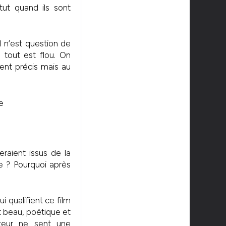
tut quand ils sont
il n’est question de
, tout est flou. On
nt précis mais au
eraient issus de la
le ? Pourquoi après
 qualifient ce film
st beau, poétique et
teur ne sent une