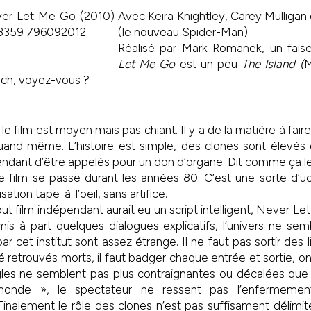
Avec Keira Knightley, Carey Mulligan
(le nouveau Spider-Man).
Réalisé par Mark Romanek, un faise
Let Me Go
est un peu
The Island (
M
ach, voyez-vous ?
 le film est moyen mais pas chiant. Il y a de la matière à fa
uand même. L’histoire est simple, des clones sont élevés 
endant d’être appelés pour un don d’organe. Dit comme ça le 
le film se passe durant les années 80. C’est une sorte d’u
sation tape-à-l’oeil, sans artifice.
ut film indépendant aurait eu un script intelligent, Never Le
mis à part quelques dialogues explicatifs, l’univers ne sem
ar cet institut sont assez étrange. Il ne faut pas sortir des
té retrouvés morts, il faut badger chaque entrée et sortie, o
les ne semblent pas plus contraignantes ou décalées que ça
onde », le spectateur ne ressent pas l’enfermement
Finalement le rôle des clones n’est pas suffisament délimit