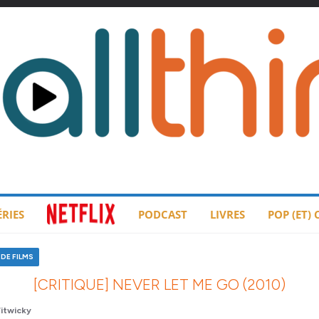
ÉRIES
PODCAST
LIVRES
POP (ET)
DE FILMS
[CRITIQUE] NEVER LET ME GO (2010)
itwicky