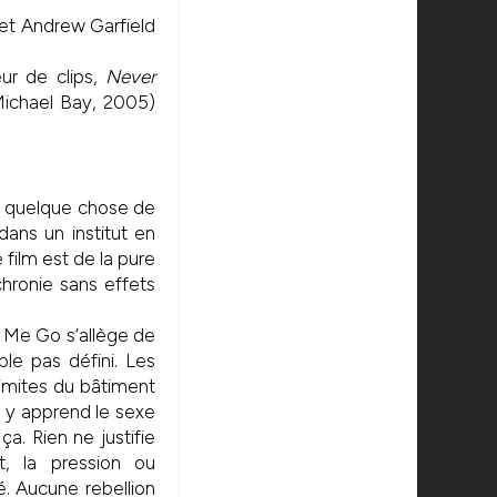
 et Andrew Garfield
ur de clips,
Never
ichael Bay, 2005)
ire quelque chose de
dans un institut en
film est de la pure
chronie sans effets
t Me Go s’allège de
ble pas défini. Les
 limites du bâtiment
n y apprend le sexe
. Rien ne justifie
, la pression ou
é. Aucune rebellion