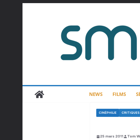
Passer
au
contenu
NEWS
FILMS
S
CINÉPHILIE
CRITIQUES 
25 mars 2011
Tom W