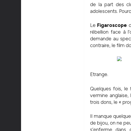
de la part des cl
adolescents. Pourqu
Le
Figaroscope
d
rébellion face à l
demande au spect
contraire, le film 
Etrange.
Quelques fois, le 
vermine anglaise, 
trois dons, le « p
Il manque quelque 
de bijou, on ne peu
s’enferme dans 