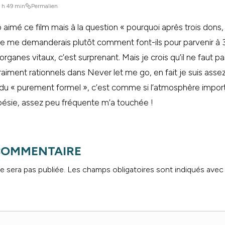
4 h 49 min
Permalien
 aimé ce film mais à la question « pourquoi après trois dons
 je me demanderais plutôt comment font-ils pour parvenir à 3 
rganes vitaux, c’est surprenant. Mais je crois qu’il ne faut p
aiment rationnels dans Never let me go, en fait je suis asse
 du « purement formel », c’est comme si l’atmosphère import
oésie, assez peu fréquente m’a touchée !
 COMMENTAIRE
e sera pas publiée.
Les champs obligatoires sont indiqués ave