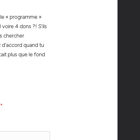
, le « programme »
voire 4 dons ?! S’ils
as chercher
z d’accord quand tu
ait plus que le fond
c
*