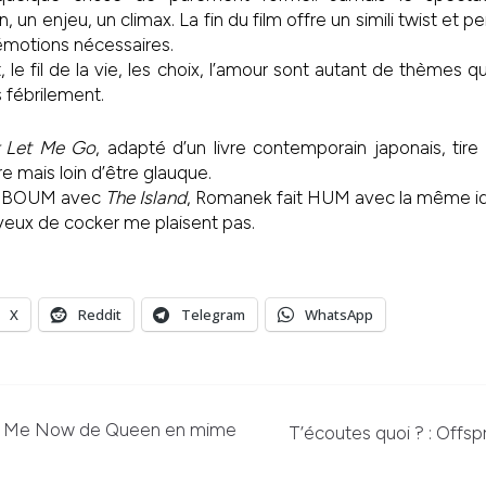
un enjeu, un climax. La fin du film offre un simili twist et pei
émotions nécessaires.
 le fil de la vie, les choix, l’amour sont autant de thèmes q
 fébrilement.
 Let Me Go
, adapté d’un livre contemporain japonais, tir
 mais loin d’être glauque.
it BOUM avec
The Island
, Romanek fait HUM avec la même i
 yeux de cocker me plaisent pas.
X
Reddit
Telegram
WhatsApp
op Me Now de Queen en mime
T’écoutes quoi ? : Offspr