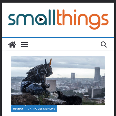
Passer
au
contenu
BLURAY
CRITIQUES DE FILMS