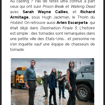
Au casting ? Pas de têtes ultra connus à part
ceux qui ont suivi
Prison Brea
k et
Walking Dead
avec
Sarah Wayne Callies
, et
Richard
Armitage
, sous Hugh Jackman, le Thorin du
Hobbit.
On retrouve aussi
Arlen Escarpeta
qui
était déjà dans
Destination F
inale 5
. L’histoire
est simple : des tornades sont remarquées dans
une petite ville des Etats-Unis… et personne ne
s’en inquiète sauf une équipe de chasseurs de
tornade.