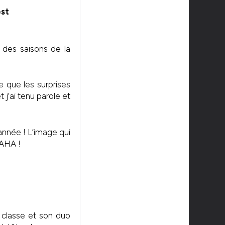
 des saisons de la
e que les surprises
 j’ai tenu parole et
année ! L’image qui
HAHA !
 classe et son duo