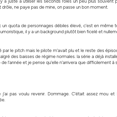
l y a juste à utiliser les seconds rôles un peu plus souvent 
 est drôle, ne paye pas de mine, on passe un bon moment.
ec un quota de personnages débiles élevé, c’est en même te
umoristique, il y a un background plutôt bien ficelé et nulleme
ré par le pitch mais le pilote m’avait plu et le reste des épis
lgré des baisses de régime normales. la série a déjà install
e de l’année et je pense qu’elle n’arrivera que difficilement à 
te j’ai pas voulu revenir. Dommage. C’était assez mou et l’
ée.