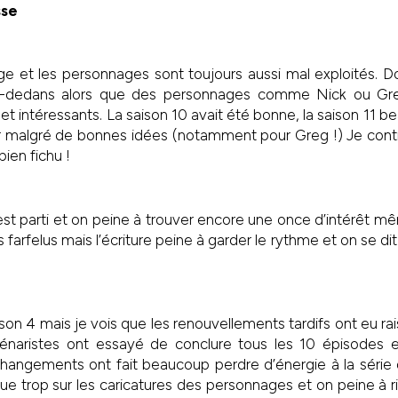
sse
ge et les personnages sont toujours aussi mal exploités. 
là-dedans alors que des personnages comme Nick ou Gre
et intéressants. La saison 10 avait été bonne, la saison 11 b
er malgré de bonnes idées (notamment pour Greg !) Je conti
bien fichu !
est parti et on peine à trouver encore une once d’intérêt mêm
farfelus mais l’écriture peine à garder le rythme et on se dit 
aison 4 mais je vois que les renouvellements tardifs ont eu rai
scénaristes ont essayé de conclure tous les 10 épisodes 
changements ont fait beaucoup perdre d’énergie à la série q
oue trop sur les caricatures des personnages et on peine à ri