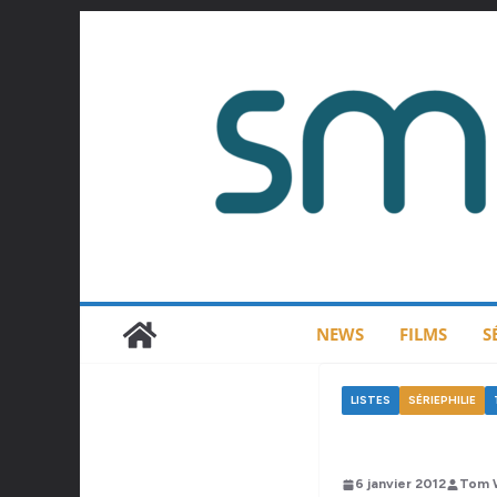
Passer
au
contenu
NEWS
FILMS
S
LISTES
SÉRIEPHILIE
6 janvier 2012
Tom 