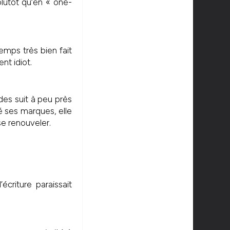
plutôt qu’en « one-
mps très bien fait
nt idiot.
odes suit à peu près
é ses marques, elle
se renouveler.
écriture paraissait