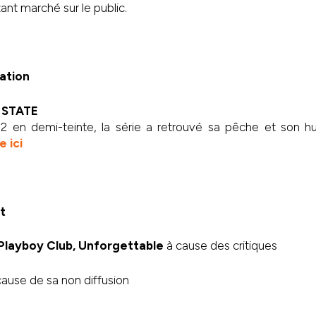
tant marché sur le public.
ation
 STATE
2 en demi-teinte, la série a retrouvé sa pêche et son h
e ici
t
Playboy Club, Unforgettable
à cause des critiques
ause de sa non diffusion