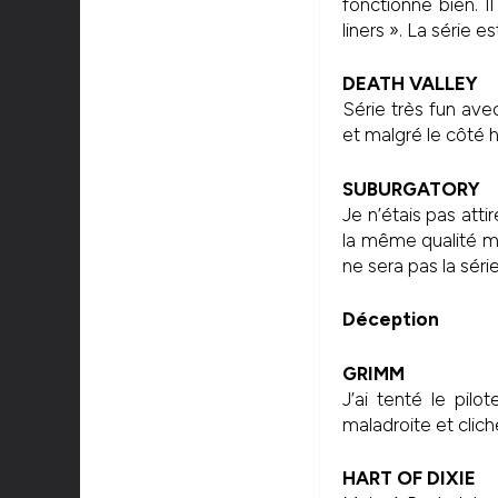
fonctionne bien. I
liners ». La série
DEATH VALLEY
Série très fun av
et malgré le côté h
SUBURGATORY
Je n’étais pas atti
la même qualité ma
ne sera pas la séri
Déception
GRIMM
J’ai tenté le pilo
maladroite et clich
HART OF DIXIE