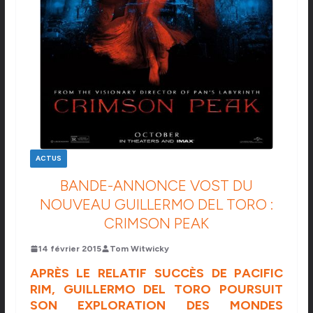
ACTUS
BANDE-ANNONCE VOST DU
NOUVEAU GUILLERMO DEL TORO :
CRIMSON PEAK
14 février 2015
Tom Witwicky
APRÈS LE RELATIF SUCCÈS DE PACIFIC
RIM, GUILLERMO DEL TORO POURSUIT
SON EXPLORATION DES MONDES