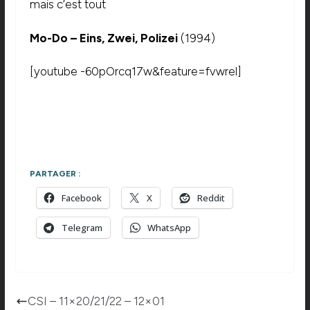
mais c’est tout
Mo-Do – Eins, Zwei, Polizei
(1994)
[youtube -60pOrcq17w&feature=fvwrel]
PARTAGER :
Facebook
X
Reddit
Telegram
WhatsApp
CSI – 11×20/21/22 – 12×01