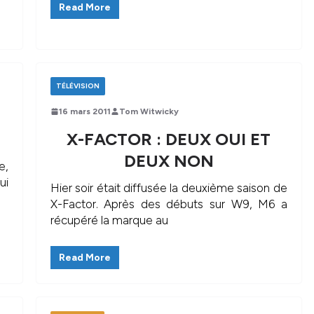
Read More
TÉLÉVISION
16 mars 2011
Tom Witwicky
X-FACTOR : DEUX OUI ET
DEUX NON
e,
ui
Hier soir était diffusée la deuxième saison de
X-Factor. Après des débuts sur W9, M6 a
récupéré la marque au
Read More