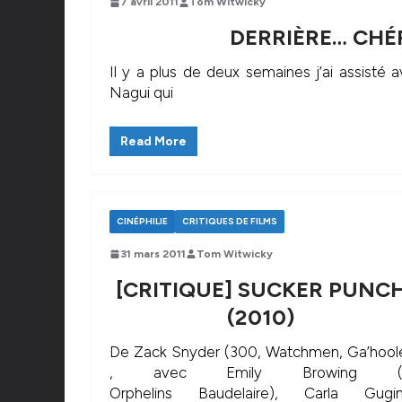
7 avril 2011
Tom Witwicky
DERRIÈRE… CHÉRI
Il y a plus de deux semaines j’ai assisté
Nagui qui
Read More
CINÉPHILIE
CRITIQUES DE FILMS
31 mars 2011
Tom Witwicky
[CRITIQUE] SUCKER PUNC
(2010)
De Zack Snyder (300, Watchmen, Ga’hool
, avec Emily Browing (
Orphelins Baudelaire), Carla Gugi