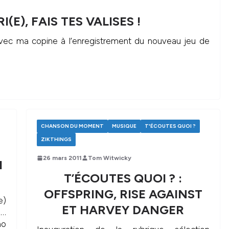
(E), FAIS TES VALISES !
 avec ma copine à l’enregistrement du nouveau jeu de
CHANSON DU MOMENT
MUSIQUE
T'ÉCOUTES QUOI ?
ZIKTHINGS
26 mars 2011
Tom Witwicky
H
T’ÉCOUTES QUOI ? :
OFFSPRING, RISE AGAINST
e)
ET HARVEY DANGER
…
no