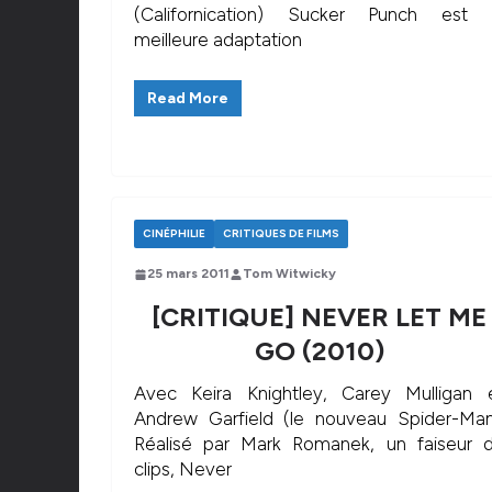
(Californication) Sucker Punch est 
meilleure adaptation
Read More
CINÉPHILIE
CRITIQUES DE FILMS
25 mars 2011
Tom Witwicky
[CRITIQUE] NEVER LET ME
GO (2010)
Avec Keira Knightley, Carey Mulligan 
Andrew Garfield (le nouveau Spider-Man
Réalisé par Mark Romanek, un faiseur 
clips, Never