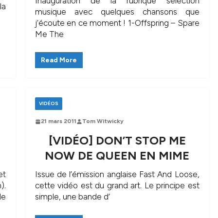
Inauguration de la rubrique sélection
la
musique avec quelques chansons que
j’écoute en ce moment ! 1-Offspring – Spare
Me The
Read More
VIDÉOS
21 mars 2011
Tom Witwicky
[VIDÉO] DON’T STOP ME
NOW DE QUEEN EN MIME
et
Issue de l’émission anglaise Fast And Loose,
).
cette vidéo est du grand art. Le principe est
de
simple, une bande d’