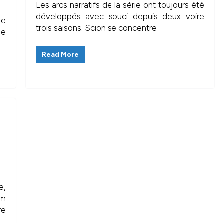
Les arcs narratifs de la série ont toujours été
développés avec souci depuis deux voire
le
trois saisons. Scion se concentre
de
Read More
e,
lm
re