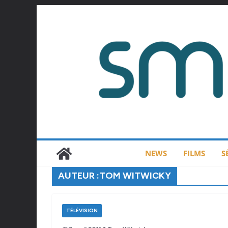
Passer
au
contenu
NEWS
FILMS
S
AUTEUR :
TOM WITWICKY
TÉLÉVISION