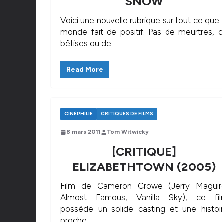
SNOW
Voici une nouvelle rubrique sur tout ce que 
monde fait de positif. Pas de meurtres, 
bêtises ou de
Read More
CINÉPHILIE
CRITIQUES DE FILMS
8 mars 2011
Tom Witwicky
[CRITIQUE]
ELIZABETHTOWN (2005)
Film de Cameron Crowe (Jerry Maguir
Almost Famous, Vanilla Sky), ce fi
possède un solide casting et une histoi
proche