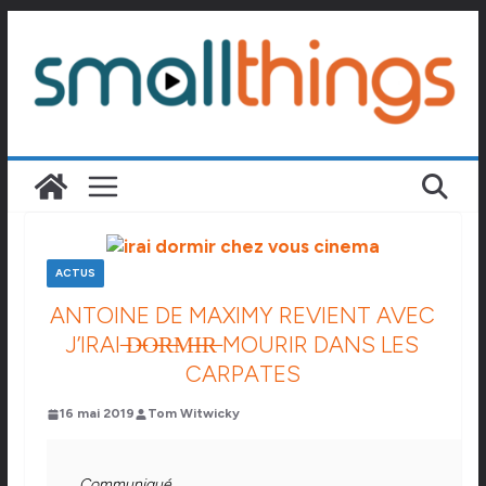
Passer
au
contenu
ACTUS
ANTOINE DE MAXIMY REVIENT AVEC
J’IRAI ̶D̶O̶R̶M̶I̶R̶ MOURIR DANS LES
CARPATES
16 mai 2019
Tom Witwicky
Communiqué