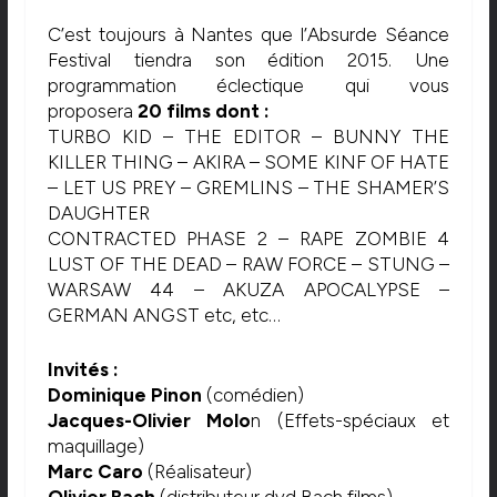
C’est toujours à Nantes que l’Absurde Séance
Festival tiendra son édition 2015. Une
programmation éclectique qui vous
proposera
20 films dont :
TURBO KID – THE EDITOR – BUNNY THE
KILLER THING – AKIRA – SOME KINF OF HATE
– LET US PREY – GREMLINS – THE SHAMER’S
DAUGHTER
CONTRACTED PHASE 2 – RAPE ZOMBIE 4
LUST OF THE DEAD – RAW FORCE – STUNG –
WARSAW 44 – AKUZA APOCALYPSE –
GERMAN ANGST etc, etc…
Invités :
Dominique Pinon
(comédien)
Jacques-Olivier Molo
n (Effets-spéciaux et
maquillage)
Marc Caro
(Réalisateur)
Olivier Bach
(distributeur dvd Bach films)