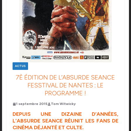
ACTUS
7È ÉDITION DE L’ABSURDE SEANCE
FESSTIVAL DE NANTES : LE
PROGRAMME !
1 septembre 2015
Tom Witwicky
DEPUIS UNE DIZAINE D’ANNÉES,
L’ABSURDE SEANCE RÉUNIT LES FANS DE
CINÉMA DÉJANTÉ ET CULTE.