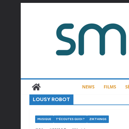
Passer
au
contenu
NEWS
FILMS
S
LOUSY ROBOT
MUSIQUE
T'ÉCOUTES QUOI ?
ZIKTHINGS