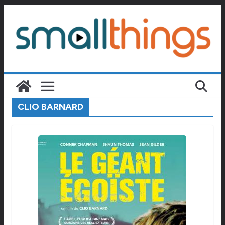
Passer
au
contenu
CLIO BARNARD