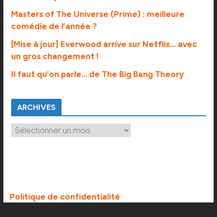
Masters of The Universe (Prime) : meilleure
comédie de l’année ?
[Mise à jour] Everwood arrive sur Netflix… avec
un gros changement !
Il faut qu’on parle… de The Big Bang Theory
ARCHIVES
A
r
c
h
i
v
e
Politique de confidentialité
s