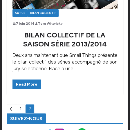
ACTUS
BILAN COLLECTIF
7 juin 2014
Tom Witwicky
BILAN COLLECTIF DE LA
SAISON SÉRIE 2013/2014
Deux ans maintenant que Small Things présente
le bilan collectif des séries accompagné de son
jury sélectionné. Place à une
Read More
PAGINATION
1
2
DES
SUIVEZ-NOUS
PUBLICATIONS