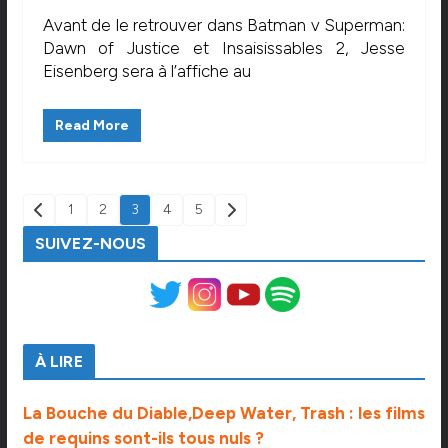
Avant de le retrouver dans Batman v Superman:
Dawn of Justice et Insaisissables 2, Jesse
Eisenberg sera à l’affiche au
Read More
PAGINATION
1
2
3
4
5
DES
SUIVEZ-NOUS
PUBLICATIONS
À LIRE
La Bouche du Diable,Deep Water, Trash : les films
de requins sont-ils tous nuls ?