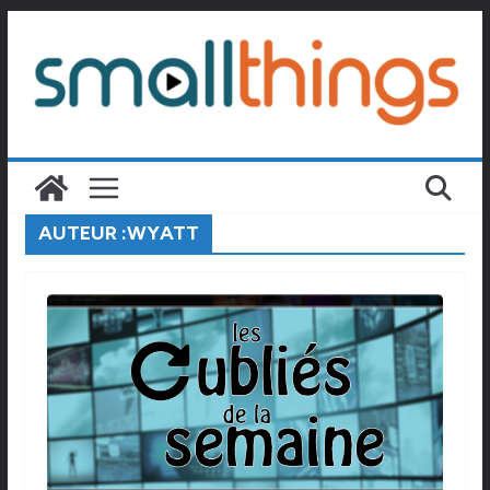
Passer
au
contenu
AUTEUR :
WYATT