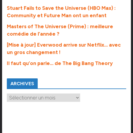
Stuart Fails to Save the Universe (HBO Max) :
Community et Future Man ont un enfant
Masters of The Universe (Prime) : meilleure
comédie de l’année ?
[Mise à jour] Everwood arrive sur Netflix… avec
un gros changement !
Il faut qu’on parle… de The Big Bang Theory
ARCHIVES
A
r
c
h
i
v