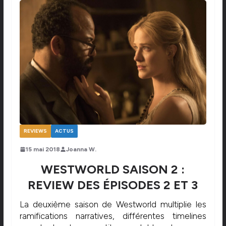
REVIEWS
ACTUS
15 mai 2018
Joanna W.
WESTWORLD SAISON 2 :
REVIEW DES ÉPISODES 2 ET 3
La deuxième saison de Westworld multiplie les
ramifications narratives, différentes timelines